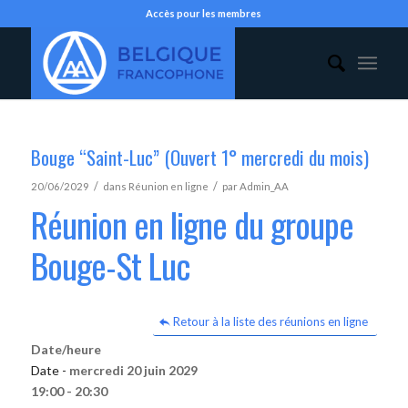
Accès pour les membres
Bouge “Saint-Luc” (Ouvert 1° mercredi du mois)
/
/
20/06/2029
dans
Réunion en ligne
par
Admin_AA
Réunion en ligne du groupe
Bouge-St Luc
Retour à la liste des réunions en ligne
Date/heure
Date -
mercredi 20 juin 2029
19:00 - 20:30