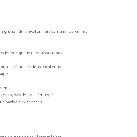
un groupe de travail au service du mouvement.
les jeunes qui ne connaissent pas
hures, visuels, vidéos, contenus
sage.
ement.
repas, balades, ateliers) qui
ticipation aux services.
onales, nationale). Notre rôle est