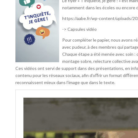
Le flyer « T’inquiète, je gère ! » est mai
notamment dans les écoles ou encore da
https://aabe.fr/wp-content/uploads/2
-> Capsules vidéo
Pour compléter le papier, nous avons réa
avec pudeur, à des membres qui partage
Chaque étape a été menée avec soin : 
montage sobre, relecture collective ava
Ces vidéos ont servi de support dans des présentations, en in
contenu pour les réseaux sociaux, afin d’oﬀrir un format diﬀérent
reconnaissent mieux dans l’image que dans le texte.