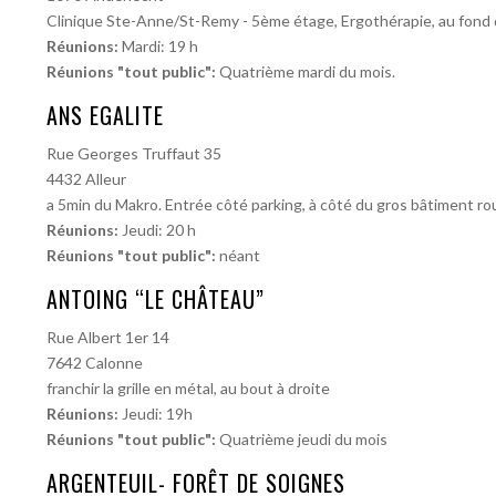
Clinique Ste-Anne/St-Remy - 5ème étage, Ergothérapie, au f
Réunions:
Mardi: 19 h
Réunions "tout public":
Quatrième mardi du mois.
ANS EGALITE
Rue Georges Truffaut 35
4432 Alleur
a 5min du Makro. Entrée côté parking, à côté du gros bâtiment ro
Réunions:
Jeudi: 20 h
Réunions "tout public":
néant
ANTOING “LE CHÂTEAU”
Rue Albert 1er 14
7642 Calonne
franchir la grille en métal, au bout à droite
Réunions:
Jeudi: 19h
Réunions "tout public":
Quatrième jeudi du mois
ARGENTEUIL- FORÊT DE SOIGNES