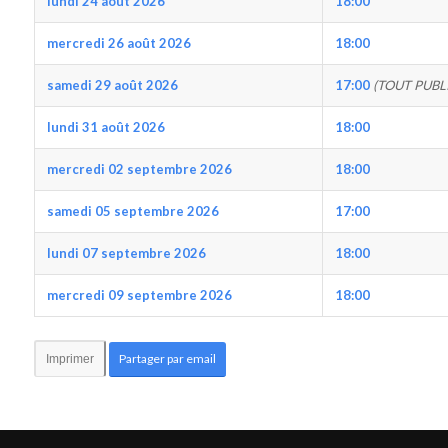
lundi 24 août 2026
18:00
mercredi 26 août 2026
18:00
samedi 29 août 2026
17:00
(TOUT PUBL
lundi 31 août 2026
18:00
mercredi 02 septembre 2026
18:00
samedi 05 septembre 2026
17:00
lundi 07 septembre 2026
18:00
mercredi 09 septembre 2026
18:00
Partager par email
Imprimer