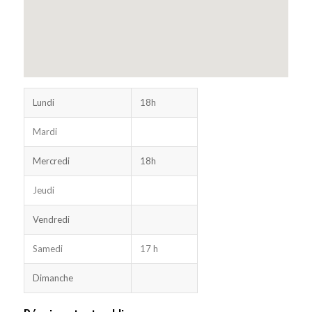
Lundi
18h
Mardi
Mercredi
18h
Jeudi
Vendredi
Samedi
17 h
Dimanche