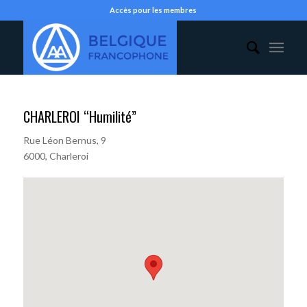
Accès pour les membres
CHARLEROI “Humilité”
Rue Léon Bernus, 9
6000, Charleroi