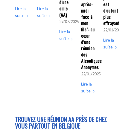
d’une
après-
est
amie
Lire la
Lire la
midi
d’autant
(AA)
suite
suite
face à
plus
29/07/2025
mon
effrayant
fils”: au
22/01/2025
Lire la
cœur
suite
Lire la
d’une
suite
réunion
des
Alcooliques
Anonymes
22/01/2025
Lire la
suite
TROUVEZ UNE RÉUNION AA PRÈS DE CHEZ
VOUS PARTOUT EN BELGIQUE