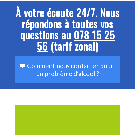
À votre écoute 24/7.
Nous
répondons à toutes vos
questions au
078 15 25
56
(tarif zonal)
Comment nous contacter pour
un problème d’alcool ?