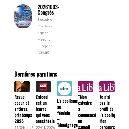
20261003-
Congrès
3 octobre
Charleroi
Espace
Meeting
Européen
(CEME)
Dernières parutions
Revue
L’alcool
“Mon
Je n’ai
L’alcoolisme
coeur et
est un
calvaire
pas le
au
artères
leurre
a
profil de
féminin
printemps
qui vous
commencé
l’alcoolique.
–
2026
anesthésie
un
Mon
Témoignage
samedi
parcours
11/04/2026
22/01/2026