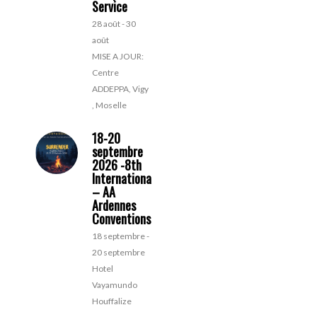
Service
28 août
-
30
août
MISE A JOUR:
Centre
ADDEPPA, Vigy
, Moselle
18-20
septembre
2026 -8th
Internationale
– AA
Ardennes
Conventions
18 septembre
-
20 septembre
Hotel
Vayamundo
Houffalize