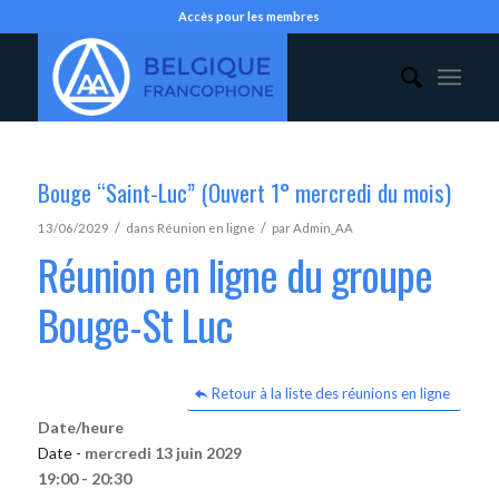
Accès pour les membres
Bouge “Saint-Luc” (Ouvert 1° mercredi du mois)
/
/
13/06/2029
dans
Réunion en ligne
par
Admin_AA
Réunion en ligne du groupe
Bouge-St Luc
Retour à la liste des réunions en ligne
Date/heure
Date -
mercredi 13 juin 2029
19:00 - 20:30