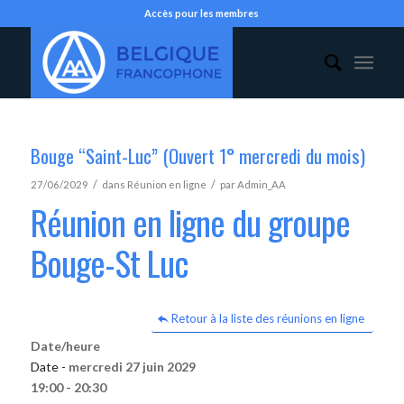
Accès pour les membres
Bouge “Saint-Luc” (Ouvert 1° mercredi du mois)
/
/
27/06/2029
dans
Réunion en ligne
par
Admin_AA
Réunion en ligne du groupe
Bouge-St Luc
Retour à la liste des réunions en ligne
Date/heure
Date -
mercredi 27 juin 2029
19:00 - 20:30