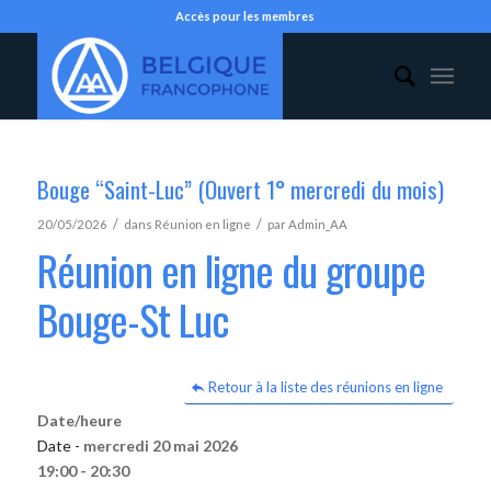
Accès pour les membres
Bouge “Saint-Luc” (Ouvert 1° mercredi du mois)
/
/
20/05/2026
dans
Réunion en ligne
par
Admin_AA
Réunion en ligne du groupe
Bouge-St Luc
Retour à la liste des réunions en ligne
Date/heure
Date -
mercredi 20 mai 2026
19:00 - 20:30