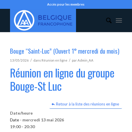
Accès pour les membres
Bouge “Saint-Luc” (Ouvert 1° mercredi du mois)
/
/
13/05/2026
dans
Réunion en ligne
par
Admin_AA
Réunion en ligne du groupe
Bouge-St Luc
Retour à la liste des réunions en ligne
Date/heure
Date -
mercredi 13 mai 2026
19:00 - 20:30