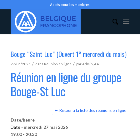
Accès pour les membres
Bouge “Saint-Luc” (Ouvert 1° mercredi du mois)
/
/
27/05/2026
dans
Réunion en ligne
par
Admin_AA
Réunion en ligne du groupe
Bouge-St Luc
Retour à la liste des réunions en ligne
Date/heure
Date -
mercredi 27 mai 2026
19:00 - 20:30