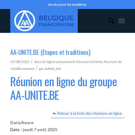
Accès pour les membres
AA-UNITE.BE (Etapes et traditions)
/
07/08/2025
dans
En ligne uniquement
,
Réunion à thème
,
Réunion de
/
rétablissement
par
Admin_AA
Réunion en ligne du groupe
AA-UNITE.BE
Retour à la liste des réunions en ligne
Date/heure
Date -
jeudi 7 août 2025