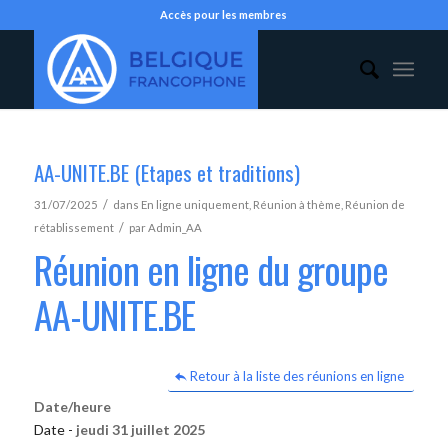
Accès pour les membres
AA-UNITE.BE (Etapes et traditions)
/
31/07/2025
dans
En ligne uniquement
,
Réunion à thème
,
Réunion de
/
rétablissement
par
Admin_AA
Réunion en ligne du groupe
AA-UNITE.BE
Retour à la liste des réunions en ligne
Date/heure
Date -
jeudi 31 juillet 2025