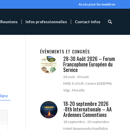
Accès pour les membres
Reunions
Infos professionnelles
Contact-infos
ÉVÈNEMENTS ET CONGRÈS
28-30 Août 2026 – Forum
Francophone Européen du
Service
28 août
-
30 août
MISE A JOUR: Centre ADDEPPA,
Vigy , Moselle
ligne
18-20 septembre 2026
-8th Internationale – AA
Ardennes Conventions
18 septembre
-
20 septembre
Hotel Vayamundo Houffalize