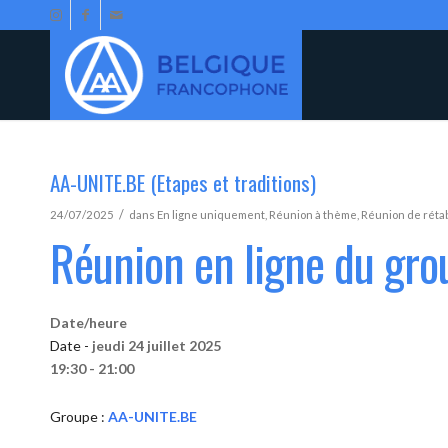
AA-UNITE.BE (Etapes et traditions)
/
24/07/2025
dans
En ligne uniquement
,
Réunion à thème
,
Réunion de réta
Réunion en ligne du gr
Date/heure
Date -
jeudi 24 juillet 2025
19:30 - 21:00
Groupe :
AA-UNITE.BE