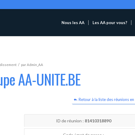
Nous les AA
Les AA pour vous?
/
blissement
par
Admin_AA
oupe AA-UNITE.BE
Retour à la liste des réunions en 
ID de réunion :
81410318890
Code / mot de passe :