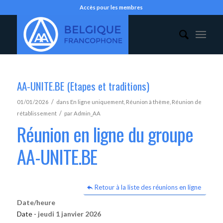
Accès pour les membres
AA-UNITE.BE (Etapes et traditions)
/
01/01/2026
dans
En ligne uniquement
,
Réunion à thème
,
Réunion de
/
rétablissement
par
Admin_AA
Réunion en ligne du groupe
AA-UNITE.BE
Retour à la liste des réunions en ligne
Date/heure
Date -
jeudi 1 janvier 2026