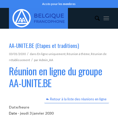
Accès pour les membres
AA-UNITE.BE (Etapes et traditions)
/
03/01/2030
dans
En ligne uniquement
,
Réunion à thème
,
Réunion de
/
rétablissement
par
Admin_AA
Réunion en ligne du groupe
AA-UNITE.BE
Retour à la liste des réunions en ligne
Date/heure
Date -
jeudi 3 janvier 2030