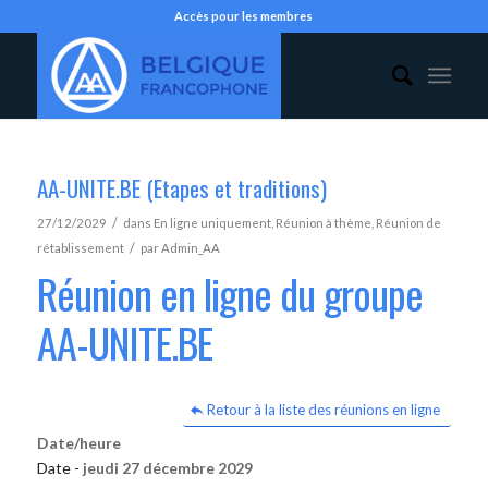
Accès pour les membres
AA-UNITE.BE (Etapes et traditions)
/
27/12/2029
dans
En ligne uniquement
,
Réunion à thème
,
Réunion de
/
rétablissement
par
Admin_AA
Réunion en ligne du groupe
AA-UNITE.BE
Retour à la liste des réunions en ligne
Date/heure
Date -
jeudi 27 décembre 2029