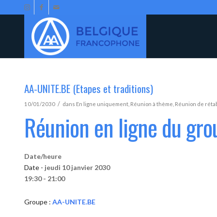
AA-UNITE.BE (Etapes et traditions)
/
10/01/2030
dans
En ligne uniquement
,
Réunion à thème
,
Réunion de réta
Réunion en ligne du gr
Date/heure
Date -
jeudi 10 janvier 2030
19:30 - 21:00
Groupe :
AA-UNITE.BE