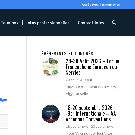
Accès pour les membres
Reunions
Infos professionnelles
Contact-infos
ÉVÈNEMENTS ET CONGRÈS
28-30 Août 2026 – Forum
Francophone Européen du
Service
28 août
-
30 août
MISE A JOUR: Centre ADDEPPA,
Vigy , Moselle
ligne
18-20 septembre 2026
-8th Internationale – AA
Ardennes Conventions
18 septembre
-
20 septembre
Hotel Vayamundo Houffalize