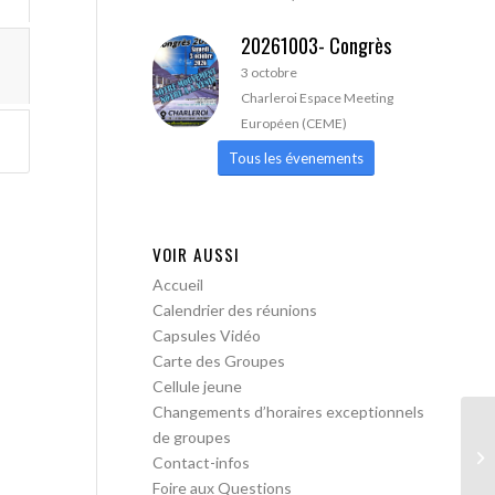
20261003- Congrès
3 octobre
Charleroi Espace Meeting
Européen (CEME)
Tous les évenements
VOIR AUSSI
Accueil
Calendrier des réunions
Capsules Vidéo
Carte des Groupes
Cellule jeune
Changements d’horaires exceptionnels
de groupes
AA
Contact-infos
Foire aux Questions