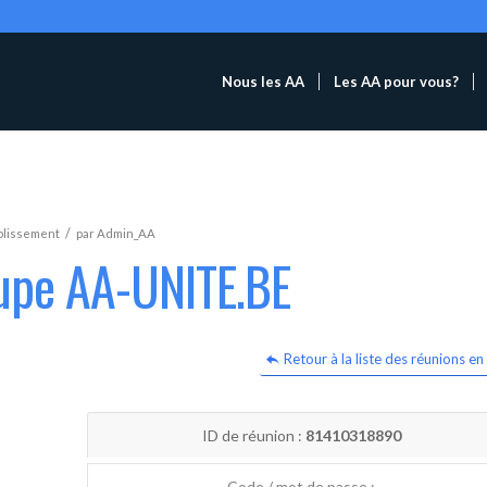
Nous les AA
Les AA pour vous?
/
blissement
par
Admin_AA
oupe AA-UNITE.BE
Retour à la liste des réunions en 
ID de réunion :
81410318890
Code / mot de passe :