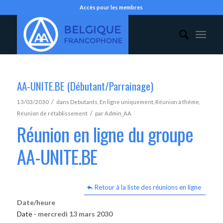
Accès pour les membres
AA-UNITE.BE (Débutant/Parrainage)
/
13/03/2030
dans
Debutants
,
En ligne uniquement
,
Réunion à thème
,
/
Réunion de rétablissement
par
Admin_AA
Réunion en ligne du groupe
AA-UNITE.BE
Retour à la liste des réunions en ligne
Date/heure
Date -
mercredi 13 mars 2030