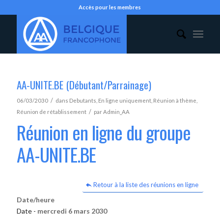
Accès pour les membres
AA-UNITE.BE (Débutant/Parrainage)
/
06/03/2030
dans
Debutants
,
En ligne uniquement
,
Réunion à thème
,
/
Réunion de rétablissement
par
Admin_AA
Réunion en ligne du groupe
AA-UNITE.BE
Retour à la liste des réunions en ligne
Date/heure
Date -
mercredi 6 mars 2030