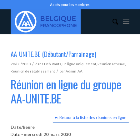
Accès pour les membres
AA-UNITE.BE (Débutant/Parrainage)
/
20/03/2030
dans
Debutants
,
En ligne uniquement
,
Réunion à thème
,
/
Réunion de rétablissement
par
Admin_AA
Réunion en ligne du groupe
AA-UNITE.BE
Retour à la liste des réunions en ligne
Date/heure
Date -
mercredi 20 mars 2030