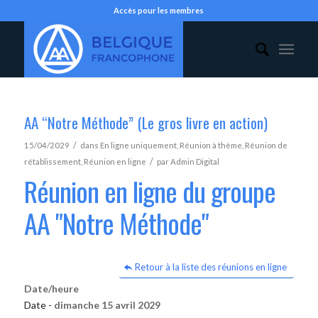
Accès pour les membres
AA “Notre Méthode” (Le gros livre en action)
/
15/04/2029
dans
En ligne uniquement
,
Réunion à thème
,
Réunion de
/
rétablissement
,
Réunion en ligne
par
Admin Digital
Réunion en ligne du groupe
AA "Notre Méthode"
Retour à la liste des réunions en ligne
Date/heure
Date -
dimanche 15 avril 2029