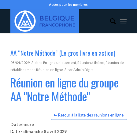
Accès pour les membres
AA “Notre Méthode” (Le gros livre en action)
/
08/04/2029
dans
En ligne uniquement
,
Réunion à thème
,
Réunion de
/
rétablissement
,
Réunion en ligne
par
Admin Digital
Réunion en ligne du groupe
AA "Notre Méthode"
Retour à la liste des réunions en ligne
Date/heure
Date -
dimanche 8 avril 2029