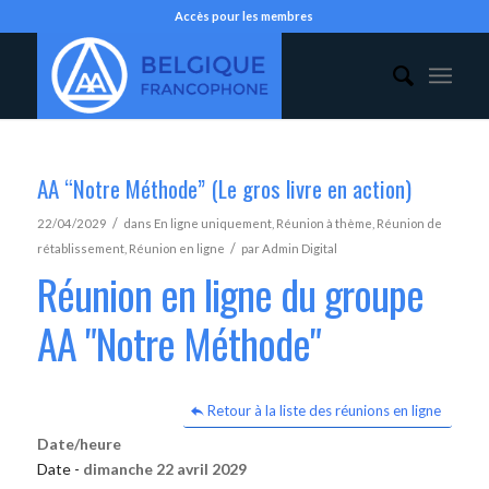
Accès pour les membres
AA “Notre Méthode” (Le gros livre en action)
/
22/04/2029
dans
En ligne uniquement
,
Réunion à thème
,
Réunion de
/
rétablissement
,
Réunion en ligne
par
Admin Digital
Réunion en ligne du groupe
AA "Notre Méthode"
Retour à la liste des réunions en ligne
Date/heure
Date -
dimanche 22 avril 2029