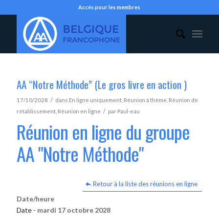
Accès pour les membres
AA “Notre Méthode” (Le gros livre en action )
/
17/10/2028
dans
En ligne uniquement
,
Réunion à thème
,
Réunion de
/
rétablissement
,
Réunion en ligne
par
Paul-eau
Réunion en ligne du groupe
AA "Notre Méthode"
Retour à la liste des réunions en ligne
Date/heure
Date -
mardi 17 octobre 2028