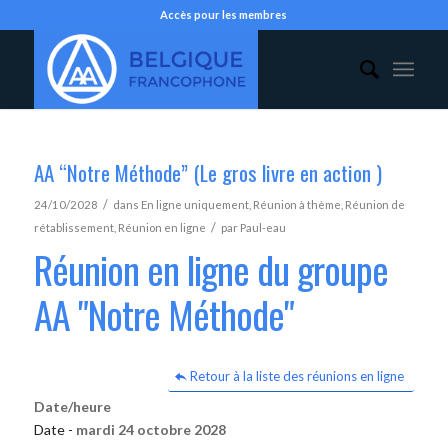
Accès pour les membres
AA “Notre Méthode” (Le gros livre en action )
/
24/10/2028
dans
En ligne uniquement
,
Réunion à thème
,
Réunion de
/
rétablissement
,
Réunion en ligne
par
Paul-eau
Réunion en ligne du groupe
AA "Notre Méthode"
Retour à la liste des réunions en ligne
Date/heure
Date -
mardi 24 octobre 2028