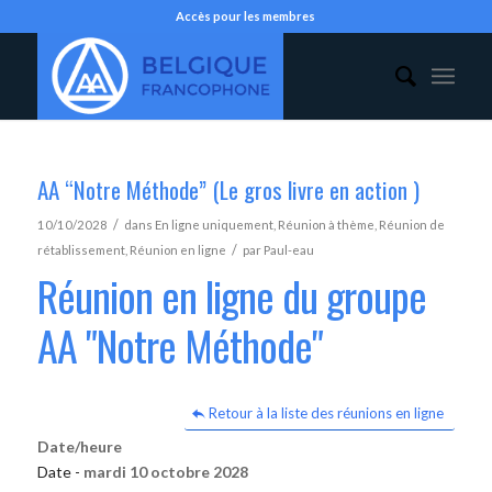
Accès pour les membres
AA “Notre Méthode” (Le gros livre en action )
/
10/10/2028
dans
En ligne uniquement
,
Réunion à thème
,
Réunion de
/
rétablissement
,
Réunion en ligne
par
Paul-eau
Réunion en ligne du groupe
AA "Notre Méthode"
Retour à la liste des réunions en ligne
Date/heure
Date -
mardi 10 octobre 2028