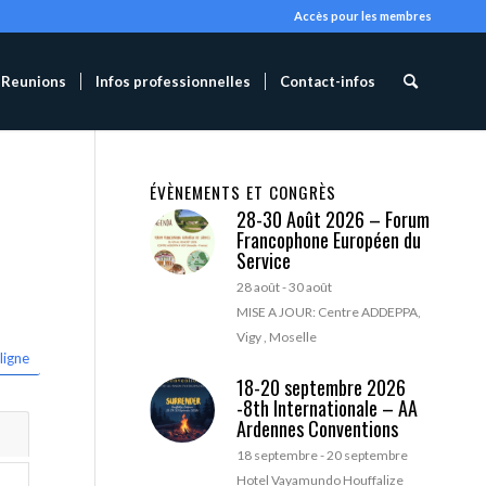
Accès pour les membres
Reunions
Infos professionnelles
Contact-infos
ÉVÈNEMENTS ET CONGRÈS
28-30 Août 2026 – Forum
Francophone Européen du
Service
28 août
-
30 août
MISE A JOUR: Centre ADDEPPA,
Vigy , Moselle
ligne
18-20 septembre 2026
-8th Internationale – AA
Ardennes Conventions
18 septembre
-
20 septembre
Hotel Vayamundo Houffalize