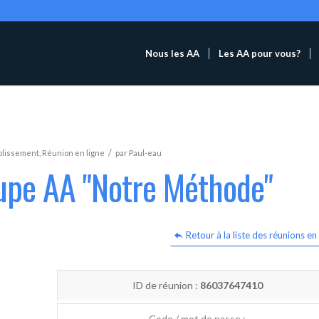
Nous les AA
Les AA pour vous?
/
blissement
,
Réunion en ligne
par
Paul-eau
oupe AA "Notre Méthode"
Retour à la liste des réunions en 
ID de réunion :
86037647410
Code / mot de passe :