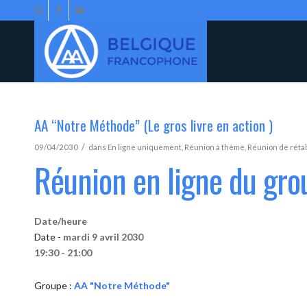
AA “Notre Méthode” (Le gros livre en action )
/
09/04/2030
dans
En ligne uniquement
,
Réunion à thème
,
Réunion de réta
Réunion en ligne du gr
Date/heure
Date -
mardi 9 avril 2030
19:30 - 21:00
Groupe :
AA "Notre Méthode"