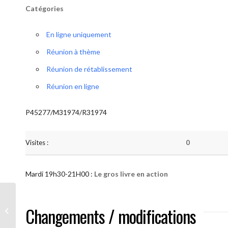
Catégories
En ligne uniquement
Réunion à thème
Réunion de rétablissement
Réunion en ligne
P45277/M31974/R31974
Visites :
0
Mardi 19h30-21H00 :
Le gros livre en action
AA “Notre Méthode” (Le gros livre en
Changements / modifications
action )