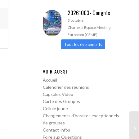
20261003- Congrès
3 octobre
Charleroi Espace Meeting
Européen (CEME)
Tous les évenements
VOIR AUSSI
Accueil
Calendrier des réunions
Capsules Vidéo
Carte des Groupes
Cellule jeune
Changements d’horaires exceptionnels
de groupes
AA
Contact-infos
ac
Foire aux Questions