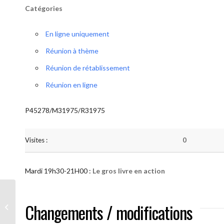
Catégories
En ligne uniquement
Réunion à thème
Réunion de rétablissement
Réunion en ligne
P45278/M31975/R31975
Visites :
0
Mardi 19h30-21H00 :
Le gros livre en action
AA “Notre Méthode” (Le gros livre en
Changements / modifications
action )