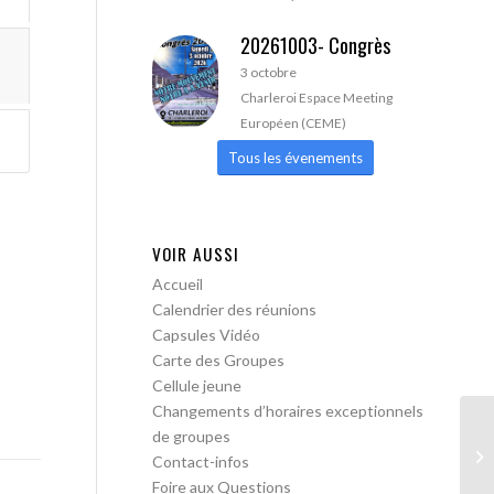
20261003- Congrès
3 octobre
Charleroi Espace Meeting
Européen (CEME)
Tous les évenements
VOIR AUSSI
Accueil
Calendrier des réunions
Capsules Vidéo
Carte des Groupes
Cellule jeune
Changements d’horaires exceptionnels
de groupes
AA
Contact-infos
ac
Foire aux Questions