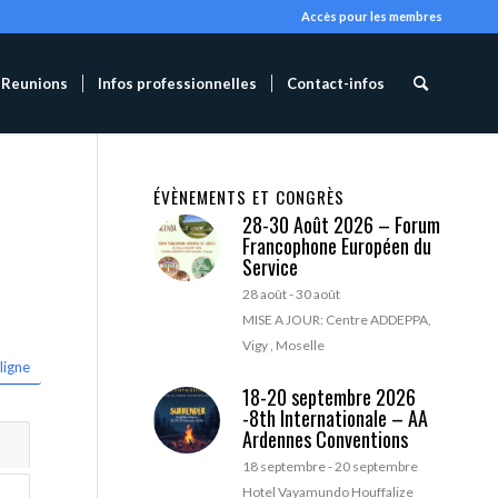
Accès pour les membres
Reunions
Infos professionnelles
Contact-infos
ÉVÈNEMENTS ET CONGRÈS
28-30 Août 2026 – Forum
Francophone Européen du
Service
28 août
-
30 août
MISE A JOUR: Centre ADDEPPA,
Vigy , Moselle
ligne
18-20 septembre 2026
-8th Internationale – AA
Ardennes Conventions
18 septembre
-
20 septembre
Hotel Vayamundo Houffalize