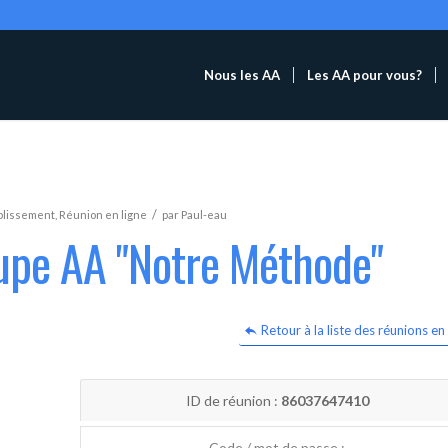
Nous les AA
Les AA pour vous?
/
blissement
,
Réunion en ligne
par
Paul-eau
oupe AA "Notre Méthode"
Retour à la liste des réunions en 
ID de réunion :
86037647410
Code / mot de passe :