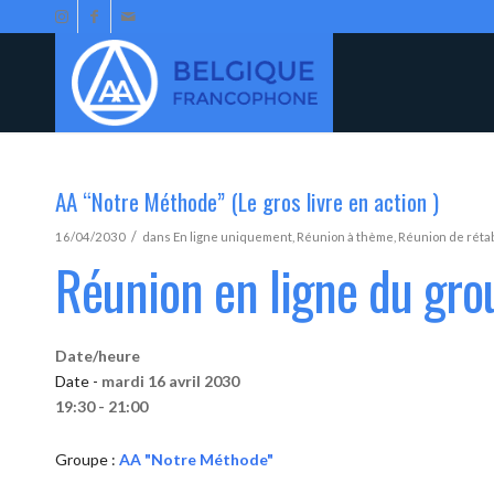
AA “Notre Méthode” (Le gros livre en action )
/
16/04/2030
dans
En ligne uniquement
,
Réunion à thème
,
Réunion de réta
Réunion en ligne du gr
Date/heure
Date -
mardi 16 avril 2030
19:30 - 21:00
Groupe :
AA "Notre Méthode"