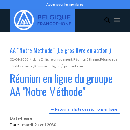
Accès pour les membres
AA “Notre Méthode” (Le gros livre en action )
/
02/04/2030
dans
En ligne uniquement
,
Réunion à thème
,
Réunion de
/
rétablissement
,
Réunion en ligne
par
Paul-eau
Réunion en ligne du groupe
AA "Notre Méthode"
Retour à la liste des réunions en ligne
Date/heure
Date -
mardi 2 avril 2030