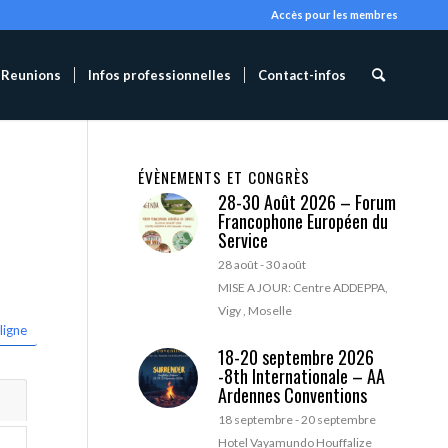
Accès pour les membres
Reunions
Infos professionnelles
Contact-infos
ÉVÈNEMENTS ET CONGRÈS
28-30 Août 2026 – Forum
Francophone Européen du
Service
28 août
-
30 août
MISE A JOUR: Centre ADDEPPA,
Vigy , Moselle
ligne
18-20 septembre 2026
-8th Internationale – AA
Ardennes Conventions
18 septembre
-
20 septembre
Hotel Vayamundo Houffalize