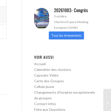
20261003- Congrès
3 octobre
Charleroi Espace Meeting
Européen (CEME)
Tous les évenements
VOIR AUSSI
Accueil
Calendrier des réunions
Capsules Vidéo
Carte des Groupes
Cellule jeune
Changements d’horaires exceptionnels
de groupes
AA
Contact-infos
Tr
Foire aux Questions