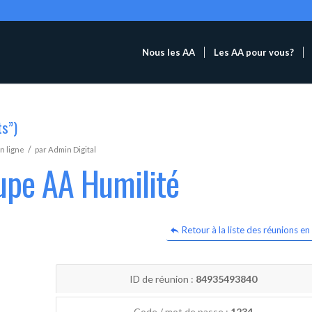
Nous les AA
Les AA pour vous?
ts”)
/
n ligne
par
Admin Digital
upe AA Humilité
Retour à la liste des réunions en 
ID de réunion :
84935493840
Code / mot de passe :
1234