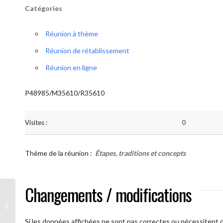
Catégories
Réunion à thème
Réunion de rétablissement
Réunion en ligne
P48985/M35610/R35610
Visites :
0
Thème de la réunion :
Étapes, traditions et concepts
Changements / modifications
AA Humilité ( Atelier: “Étapes,
Traditions et Concepts”)
Si les données affichées ne sont pas correctes ou nécessitent d'