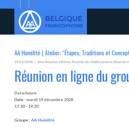
AA Humilité ( Atelier: “Étapes, Traditions et Concep
/
19/12/2028
dans
Réunion à thème
,
Réunion de rétablissement
,
Réunion e
Réunion en ligne du gro
Date/heure
Date -
mardi 19 décembre 2028
17:30 - 19:30
Groupe :
AA Humilité