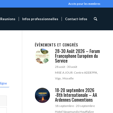
Accès pour les membres
Reunions
Infos professionnelles
Contact-infos
ÉVÈNEMENTS ET CONGRÈS
28-30 Août 2026 – Forum
Francophone Européen du
Service
28 août
-
30 août
MISE A JOUR: Centre ADDEPPA,
Vigy , Moselle
ligne
18-20 septembre 2026
-8th Internationale – AA
Ardennes Conventions
18 septembre
-
20 septembre
Hotel Vayamundo Houffalize