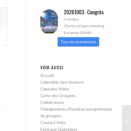
20261003- Congrès
3 octobre
Charleroi Espace Meeting
Européen (CEME)
Tous les évenements
VOIR AUSSI
Accueil
Calendrier des réunions
Capsules Vidéo
Carte des Groupes
Cellule jeune
Changements d’horaires exceptionnels
de groupes
AA
Contact-infos
Tr
Foire aux Questions