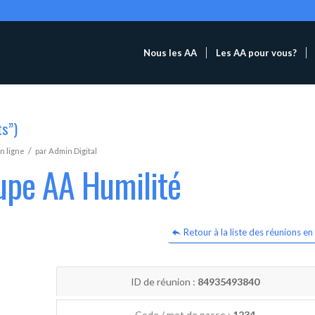
Nous les AA
Les AA pour vous?
ts”)
/
n ligne
par
Admin Digital
upe AA Humilité
Retour à la liste des réunions en 
ID de réunion :
84935493840
Code / mot de passe :
1234