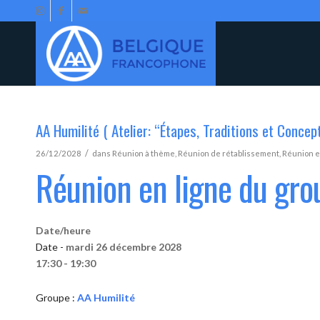
AA Humilité ( Atelier: “Étapes, Traditions et Concep
/
26/12/2028
dans
Réunion à thème
,
Réunion de rétablissement
,
Réunion e
Réunion en ligne du gro
Date/heure
Date -
mardi 26 décembre 2028
17:30 - 19:30
Groupe :
AA Humilité