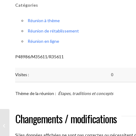
Catégories
Réunion à thème
Réunion de rétablissement
Réunion en ligne
P48986/M35611/R35611
Visites :
0
Thème de la réunion :
Étapes, traditions et concepts
Changements / modifications
AA Humilité ( Atelier: “Étapes,
Traditions et Concepts”)
Si les données affichées ne sont pas correctes ou nécessitent d'