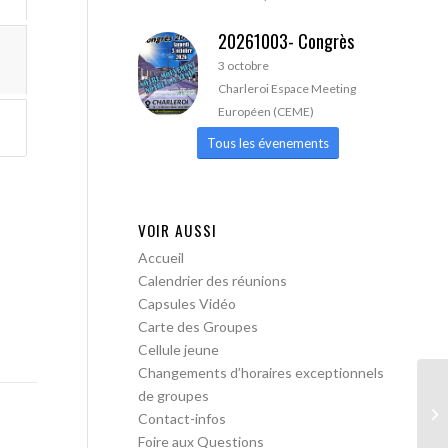
20261003- Congrès
3 octobre
Charleroi Espace Meeting
Européen (CEME)
Tous les évenements
VOIR AUSSI
Accueil
Calendrier des réunions
Capsules Vidéo
Carte des Groupes
Cellule jeune
Changements d’horaires exceptionnels
de groupes
AA
Contact-infos
Tr
Foire aux Questions