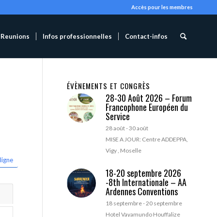
Accès pour les membres
Reunions
Infos professionnelles
Contact-infos
ÉVÈNEMENTS ET CONGRÈS
28-30 Août 2026 – Forum
Francophone Européen du
Service
28 août
-
30 août
MISE A JOUR: Centre ADDEPPA,
Vigy , Moselle
ligne
18-20 septembre 2026
-8th Internationale – AA
Ardennes Conventions
18 septembre
-
20 septembre
Hotel Vayamundo Houffalize