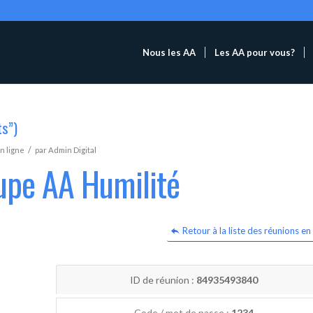
Nous les AA
Les AA pour vous?
ts”)
/
n ligne
par
Admin Digital
upe AA Humilité
Retour à la liste des réunions en 
ID de réunion :
84935493840
Code / mot de passe :
1234