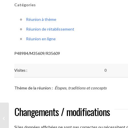
Catégories
Réunion à thème
Réunion de rétablissement
Réunion en ligne
P48984/M35609/R35609
Visites :
0
Thème de la réunion :
Étapes, traditions et concepts
Changements / modifications
AA Humilité ( Atelier: “Étapes,
Traditions et Concepts”)
Si les données affichées ne sont pas correctes ou nécessitent d'