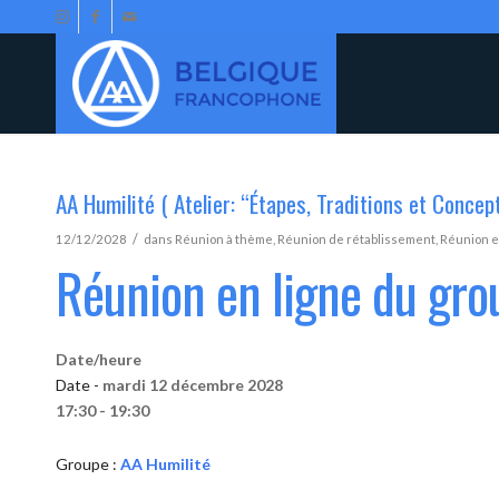
AA Humilité ( Atelier: “Étapes, Traditions et Concep
/
12/12/2028
dans
Réunion à thème
,
Réunion de rétablissement
,
Réunion e
Réunion en ligne du gro
Date/heure
Date -
mardi 12 décembre 2028
17:30 - 19:30
Groupe :
AA Humilité