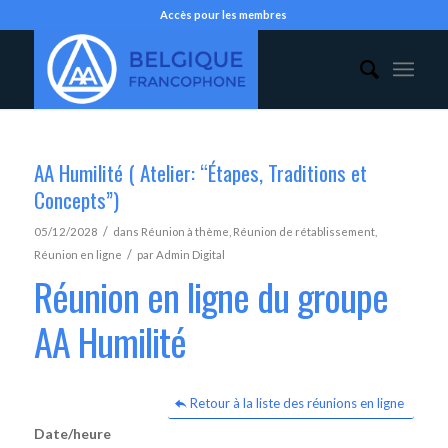
Accès pour les membres
AA Humilité ( Atelier: “Étapes, Traditions et
Concepts”)
/
05/12/2028
dans
Réunion à thème
,
Réunion de rétablissement
,
/
Réunion en ligne
par
Admin Digital
Réunion en ligne du groupe
AA Humilité
Retour à la liste des réunions en ligne
Date/heure