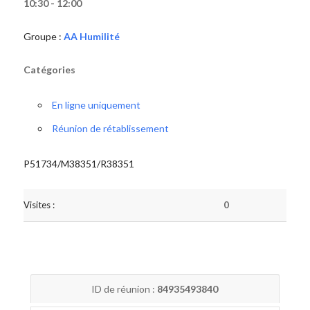
10:30 - 12:00
Groupe :
AA Humilité
Catégories
En ligne uniquement
Réunion de rétablissement
P51734/M38351/R38351
Visites :
0
ID de réunion :
84935493840