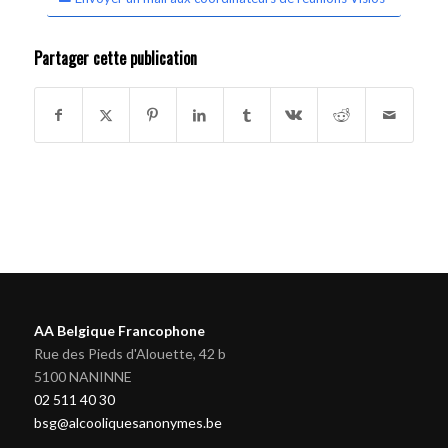
Partager cette publication
AA Belgique Francophone
Rue des Pieds d'Alouette, 42 b
5100 NANINNE
02 511 40 30
bsg@alcooliquesanonymes.be