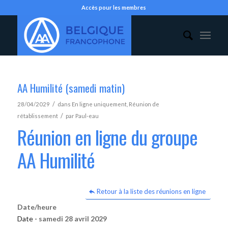
Accès pour les membres
AA Humilité (samedi matin)
/
28/04/2029
dans
En ligne uniquement
,
Réunion de
/
rétablissement
par
Paul-eau
Réunion en ligne du groupe
AA Humilité
Retour à la liste des réunions en ligne
Date/heure
Date -
samedi 28 avril 2029