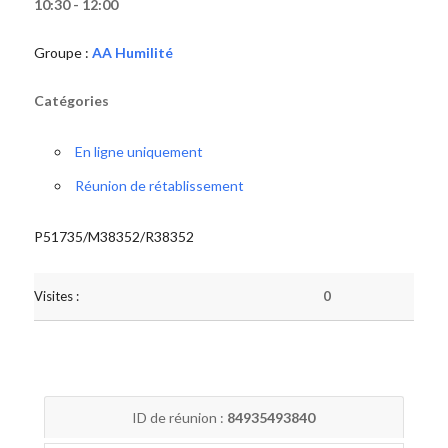
10:30 - 12:00
Groupe :
AA Humilité
Catégories
En ligne uniquement
Réunion de rétablissement
P51735/M38352/R38352
Visites :
0
ID de réunion :
84935493840