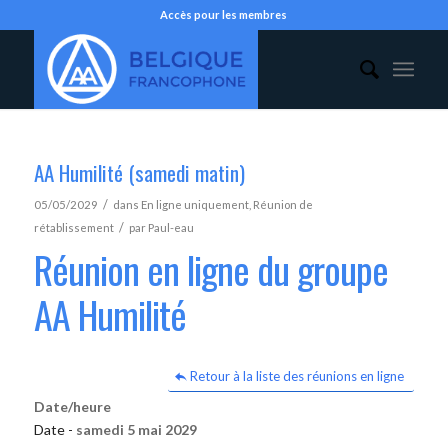
Accès pour les membres
AA Humilité (samedi matin)
/
05/05/2029
dans
En ligne uniquement
,
Réunion de
/
rétablissement
par
Paul-eau
Réunion en ligne du groupe
AA Humilité
Retour à la liste des réunions en ligne
Date/heure
Date -
samedi 5 mai 2029