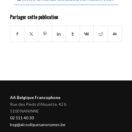
Partager cette publication
AA Belgique Francophone
Rue des Pieds d'Alouette, 42 b
5100 NANINNE
02 511 40 30
bsg@alcooliquesanonymes.be