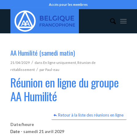
Accès pour les membres
AA Humilité (samedi matin)
/
21/04/2029
dans
En ligne uniquement
,
Réunion de
/
rétablissement
par
Paul-eau
Réunion en ligne du groupe
AA Humilité
Retour à la liste des réunions en ligne
Date/heure
Date -
samedi 21 avril 2029