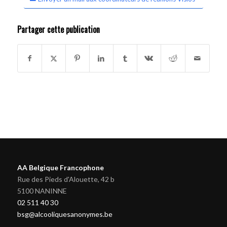
Partager cette publication
AA Belgique Francophone
Rue des Pieds d'Alouette, 42 b
5100 NANINNE
02 511 40 30
bsg@alcooliquesanonymes.be