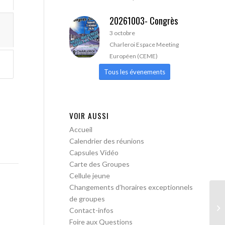
20261003- Congrès
3 octobre
Charleroi Espace Meeting
Européen (CEME)
Tous les évenements
VOIR AUSSI
Accueil
Calendrier des réunions
Capsules Vidéo
Carte des Groupes
Cellule jeune
Changements d’horaires exceptionnels
de groupes
AA
Contact-infos
Foire aux Questions