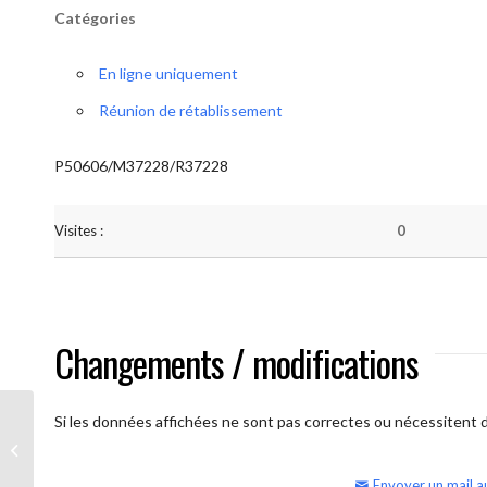
Catégories
En ligne uniquement
Réunion de rétablissement
P50606/M37228/R37228
Visites :
0
Changements / modifications
Si les données affichées ne sont pas correctes ou nécessitent d'
AA Humilité (Atelier: “BigBook)
Envoyer un mail a