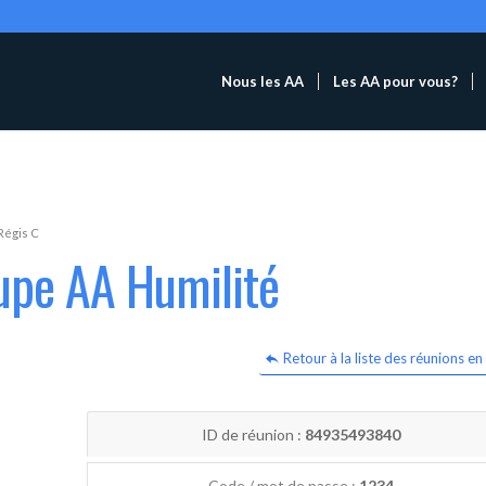
Nous les AA
Les AA pour vous?
Régis C
upe AA Humilité
Retour à la liste des réunions en 
ID de réunion :
84935493840
Code / mot de passe :
1234