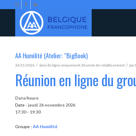
AA Humilité (Atelier: “BigBook)
/
/
26/11/2026
dans
En ligne uniquement
,
Réunion de rétablissement
par
Réunion en ligne du gro
Date/heure
Date -
jeudi 26 novembre 2026
17:30 - 19:30
Groupe :
AA Humilité