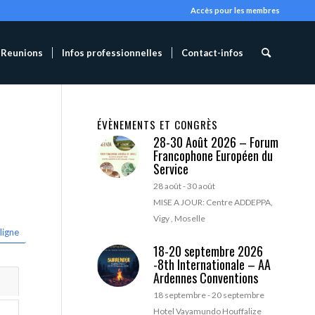
Accès pour les membres
Reunions
Infos professionnelles
Contact-infos
ÉVÈNEMENTS ET CONGRÈS
28-30 Août 2026 – Forum
Francophone Européen du
Service
28 août
-
30 août
MISE A JOUR: Centre ADDEPPA,
Vigy , Moselle
ligne
18-20 septembre 2026
-8th Internationale – AA
Ardennes Conventions
18 septembre
-
20 septembre
Hotel Vayamundo Houffalize