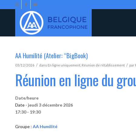
AA Humilité (Atelier: “BigBook)
/
/
03/12/2026
dans
En ligne uniquement
,
Réunion de rétablissement
par
Réunion en ligne du gro
Date/heure
Date -
jeudi 3 décembre 2026
17:30 - 19:30
Groupe :
AA Humilité