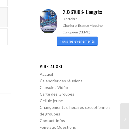
20261003- Congrès
3 octobre
Charleroi Espace Meeting
Européen (CEME)
Tous les évenements
VOIR AUSSI
Accueil
Calendrier des réunions
Capsules Vidéo
Carte des Groupes
Cellule jeune
Changements d’horaires exceptionnels
de groupes
AA
Contact-infos
Foire aux Questions