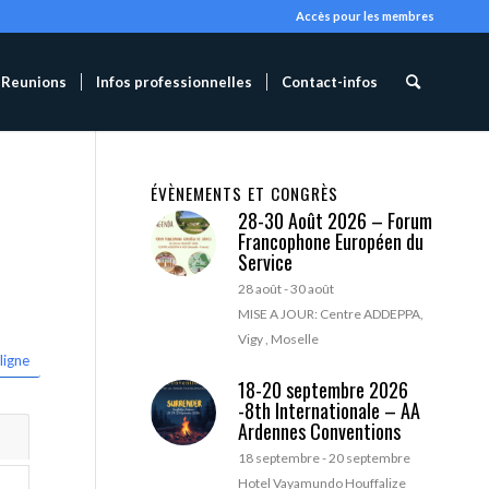
Accès pour les membres
Reunions
Infos professionnelles
Contact-infos
ÉVÈNEMENTS ET CONGRÈS
28-30 Août 2026 – Forum
Francophone Européen du
Service
28 août
-
30 août
MISE A JOUR: Centre ADDEPPA,
Vigy , Moselle
ligne
18-20 septembre 2026
-8th Internationale – AA
Ardennes Conventions
18 septembre
-
20 septembre
Hotel Vayamundo Houffalize