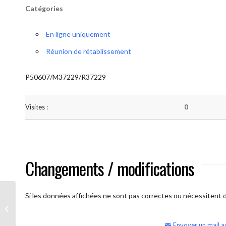
Catégories
En ligne uniquement
Réunion de rétablissement
P50607/M37229/R37229
Visites :
0
Changements / modifications
Si les données affichées ne sont pas correctes ou nécessitent d'
AA Humilité (Atelier: “BigBook)
Envoyer un mail a