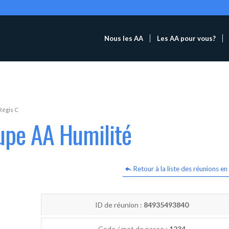
Nous les AA
Les AA pour vous?
Régis C
upe AA Humilité
Retour à la liste des réunions en 
ID de réunion :
84935493840
Code / mot de passe :
1234