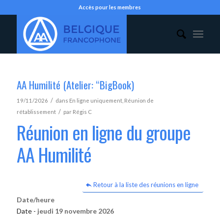
Accès pour les membres
AA Humilité (Atelier: “BigBook)
/
19/11/2026
dans
En ligne uniquement
,
Réunion de
/
rétablissement
par
Régis C
Réunion en ligne du groupe
AA Humilité
Retour à la liste des réunions en ligne
Date/heure
Date -
jeudi 19 novembre 2026