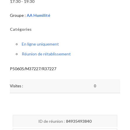
17:30 - 19:30
Groupe :
AA Humilité
Catégories
En ligne uniquement
Réunion de rétablissement
P50605/M37227/R37227
Visites :
0
ID de réunion :
84935493840