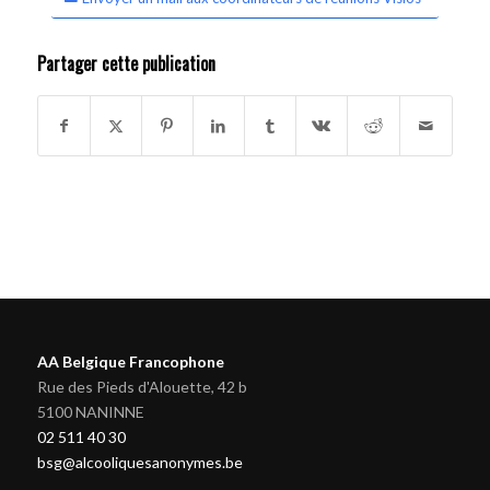
Partager cette publication
AA Belgique Francophone
Rue des Pieds d'Alouette, 42 b
5100 NANINNE
02 511 40 30
bsg@alcooliquesanonymes.be