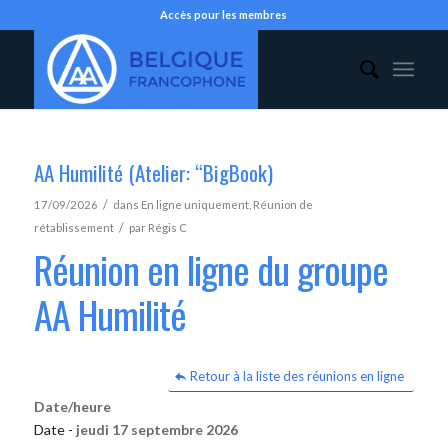
Accès pour les membres
AA Humilité (Atelier: “BigBook)
/
17/09/2026
dans
En ligne uniquement
,
Réunion de
/
rétablissement
par
Régis C
Réunion en ligne du groupe
AA Humilité
Retour à la liste des réunions en ligne
Date/heure
Date -
jeudi 17 septembre 2026