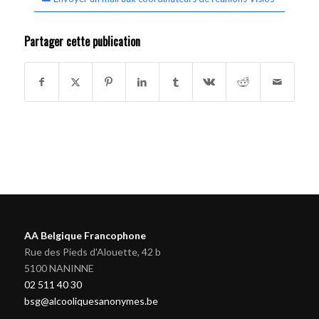
Partager cette publication
AA Belgique Francophone
Rue des Pieds d'Alouette, 42 b
5100 NANINNE
02 511 40 30
bsg@alcooliquesanonymes.be