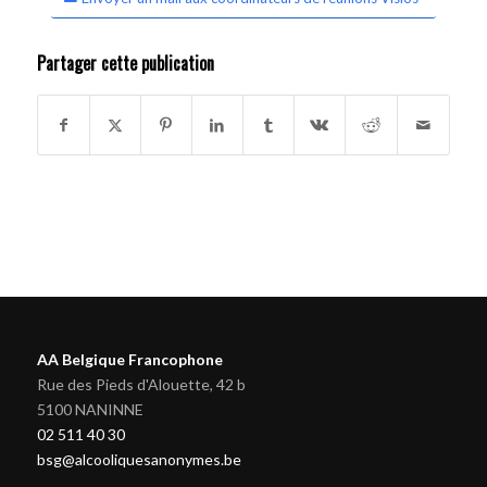
Partager cette publication
AA Belgique Francophone
Rue des Pieds d'Alouette, 42 b
5100 NANINNE
02 511 40 30
bsg@alcooliquesanonymes.be