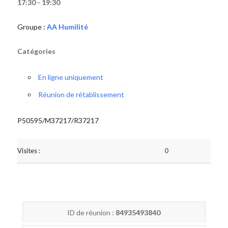
17:30 - 19:30
Groupe :
AA Humilité
Catégories
En ligne uniquement
Réunion de rétablissement
P50595/M37217/R37217
Visites :
0
ID de réunion :
84935493840