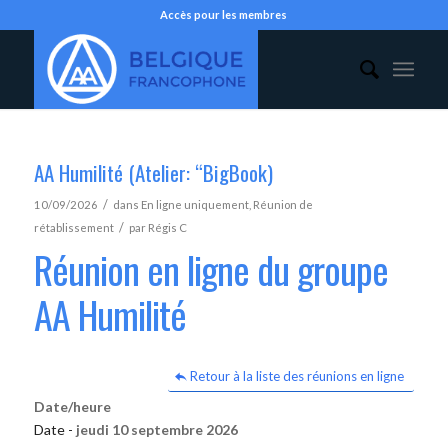
Accès pour les membres
AA Humilité (Atelier: “BigBook)
/
10/09/2026
dans
En ligne uniquement
,
Réunion de
/
rétablissement
par
Régis C
Réunion en ligne du groupe
AA Humilité
Retour à la liste des réunions en ligne
Date/heure
Date -
jeudi 10 septembre 2026