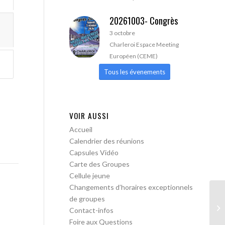
20261003- Congrès
3 octobre
Charleroi Espace Meeting
Européen (CEME)
Tous les évenements
VOIR AUSSI
Accueil
Calendrier des réunions
Capsules Vidéo
Carte des Groupes
Cellule jeune
Changements d’horaires exceptionnels
de groupes
AA
Contact-infos
Foire aux Questions