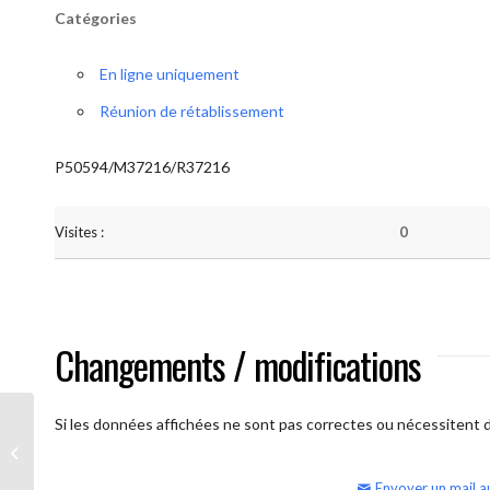
Catégories
En ligne uniquement
Réunion de rétablissement
P50594/M37216/R37216
Visites :
0
Changements / modifications
Si les données affichées ne sont pas correctes ou nécessitent d'
AA Humilité (Atelier: “BigBook)
Envoyer un mail a