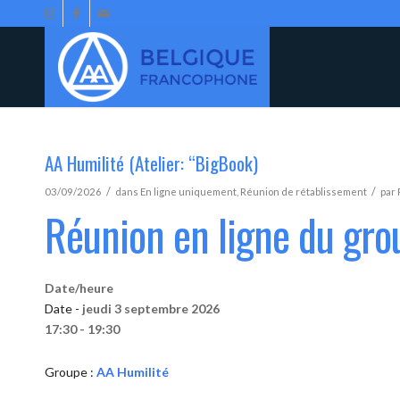
AA Humilité (Atelier: “BigBook)
/
/
03/09/2026
dans
En ligne uniquement
,
Réunion de rétablissement
par
Réunion en ligne du gro
Date/heure
Date -
jeudi 3 septembre 2026
17:30 - 19:30
Groupe :
AA Humilité