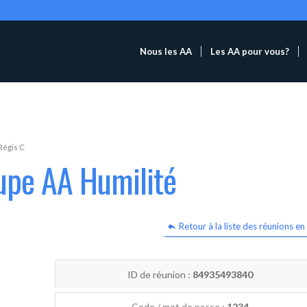
Nous les AA
Les AA pour vous?
Régis C
upe AA Humilité
Retour à la liste des réunions en 
ID de réunion :
84935493840
Code / mot de passe :
1234