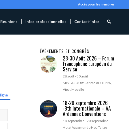
Accès pour les membres
Reunions
Infos professionnelles
Contact-infos
ÉVÈNEMENTS ET CONGRÈS
28-30 Août 2026 – Forum
Francophone Européen du
Service
28 août
-
30 août
MISE A JOUR: Centre ADDEPPA,
Vigy , Moselle
ligne
18-20 septembre 2026
-8th Internationale – AA
Ardennes Conventions
18 septembre
-
20 septembre
Hotel Vayamundo Houffalize