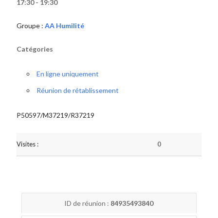
17:30 - 19:30
Groupe :
AA Humilité
Catégories
En ligne uniquement
Réunion de rétablissement
P50597/M37219/R37219
Visites :
0
ID de réunion :
84935493840