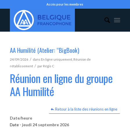
Accès pour les membres
AA Humilité (Atelier: “BigBook)
/
24/09/2026
dans
En ligne uniquement
,
Réunion de
/
rétablissement
par
Régis C
Réunion en ligne du groupe
AA Humilité
Retour à la liste des réunions en ligne
Date/heure
Date -
jeudi 24 septembre 2026