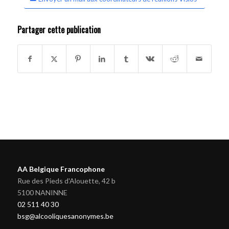
Partager cette publication
AA Belgique Francophone
Rue des Pieds d'Alouette, 42 b
5100 NANINNE
02 511 40 30
bsg@alcooliquesanonymes.be