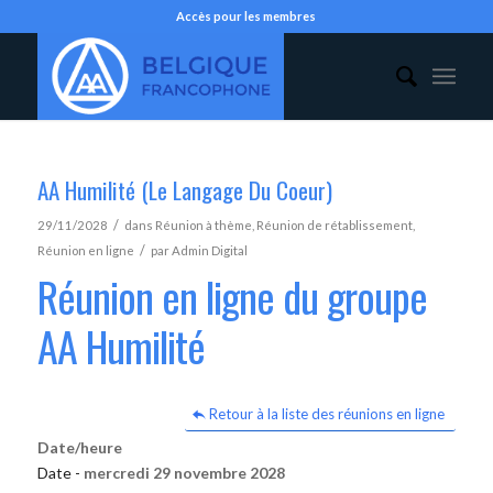
Accès pour les membres
AA Humilité (Le Langage Du Coeur)
/
29/11/2028
dans
Réunion à thème
,
Réunion de rétablissement
,
/
Réunion en ligne
par
Admin Digital
Réunion en ligne du groupe
AA Humilité
Retour à la liste des réunions en ligne
Date/heure
Date -
mercredi 29 novembre 2028