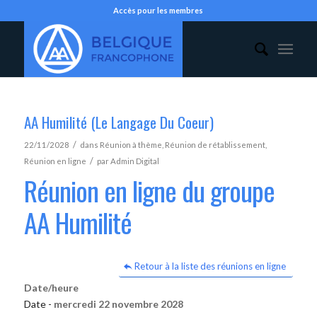
Accès pour les membres
AA Humilité (Le Langage Du Coeur)
/
22/11/2028
dans
Réunion à thème
,
Réunion de rétablissement
,
/
Réunion en ligne
par
Admin Digital
Réunion en ligne du groupe
AA Humilité
Retour à la liste des réunions en ligne
Date/heure
Date -
mercredi 22 novembre 2028