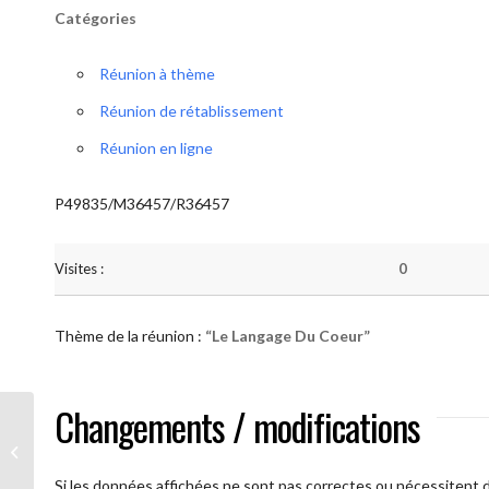
Catégories
Réunion à thème
Réunion de rétablissement
Réunion en ligne
P49835/M36457/R36457
Visites :
0
Thème de la réunion :
“Le Langage Du Coeur”
Changements / modifications
AA Humilité (Le Langage Du Coeur)
Si les données affichées ne sont pas correctes ou nécessitent d'