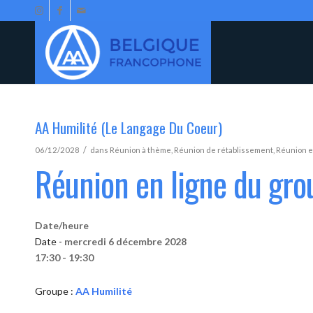
AA Humilité (Le Langage Du Coeur)
/
06/12/2028
dans
Réunion à thème
,
Réunion de rétablissement
,
Réunion e
Réunion en ligne du gro
Date/heure
Date -
mercredi 6 décembre 2028
17:30 - 19:30
Groupe :
AA Humilité