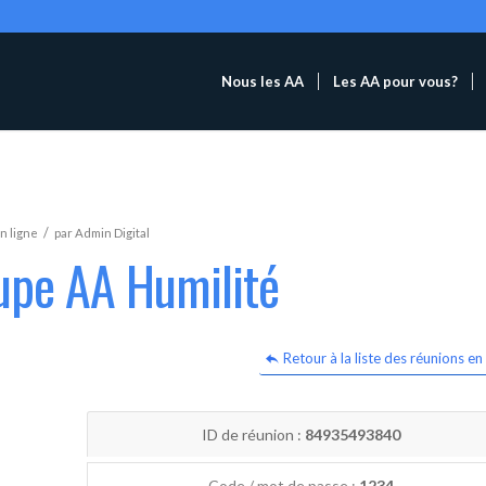
Nous les AA
Les AA pour vous?
/
n ligne
par
Admin Digital
upe AA Humilité
Retour à la liste des réunions en 
ID de réunion :
84935493840
Code / mot de passe :
1234