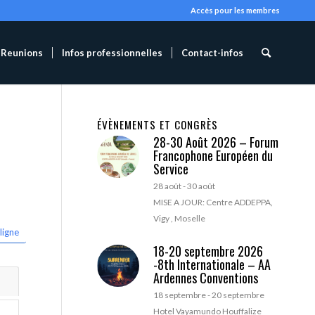
Accès pour les membres
Reunions
Infos professionnelles
Contact-infos
ÉVÈNEMENTS ET CONGRÈS
28-30 Août 2026 – Forum
Francophone Européen du
Service
28 août
-
30 août
MISE A JOUR: Centre ADDEPPA,
Vigy , Moselle
ligne
18-20 septembre 2026
-8th Internationale – AA
Ardennes Conventions
18 septembre
-
20 septembre
Hotel Vayamundo Houffalize