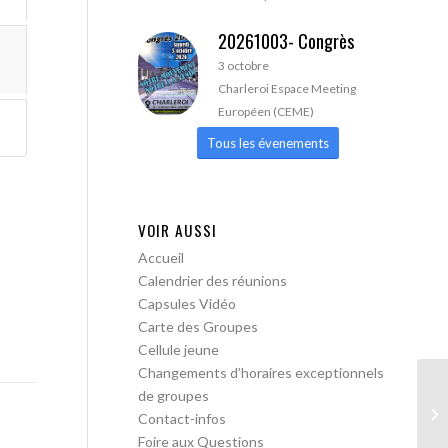
20261003- Congrès
3 octobre
Charleroi Espace Meeting
Européen (CEME)
Tous les évenements
VOIR AUSSI
Accueil
Calendrier des réunions
Capsules Vidéo
Carte des Groupes
Cellule jeune
Changements d’horaires exceptionnels
de groupes
AA
Contact-infos
Foire aux Questions