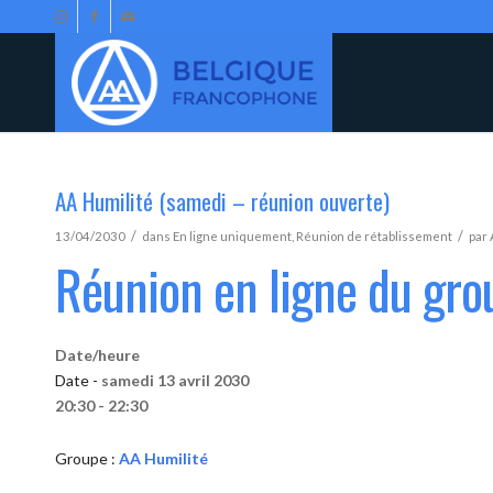
AA Humilité (samedi – réunion ouverte)
/
/
13/04/2030
dans
En ligne uniquement
,
Réunion de rétablissement
par
Réunion en ligne du gro
Date/heure
Date -
samedi 13 avril 2030
20:30 - 22:30
Groupe :
AA Humilité