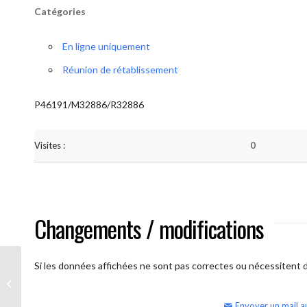
Catégories
En ligne uniquement
Réunion de rétablissement
P46191/M32886/R32886
Visites :
0
Changements / modifications
Si les données affichées ne sont pas correctes ou nécessitent d'
AA Humilité (samedi – réunion
ouverte)
Envoyer un mail a