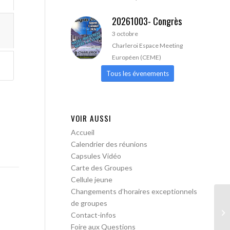
20261003- Congrès
3 octobre
Charleroi Espace Meeting
Européen (CEME)
Tous les évenements
VOIR AUSSI
Accueil
Calendrier des réunions
Capsules Vidéo
Carte des Groupes
Cellule jeune
Changements d’horaires exceptionnels
de groupes
AA
Contact-infos
ou
Foire aux Questions