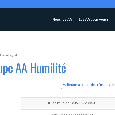
Nous les AA
Les AA pour vous?
Admin Digital
upe AA Humilité
Retour à la liste des réunions en 
ID de réunion :
84935493840
Code / mot de passe :
1234