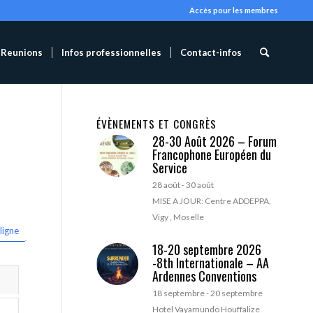
Accès pour les membres
Reunions
Infos professionnelles
Contact-infos
ÉVÈNEMENTS ET CONGRÈS
28-30 Août 2026 – Forum
Francophone Européen du
Service
28 août
-
30 août
MISE A JOUR: Centre ADDEPPA,
Vigy , Moselle
ligne
18-20 septembre 2026
-8th Internationale – AA
Ardennes Conventions
18 septembre
-
20 septembre
Hotel Vayamundo Houffalize