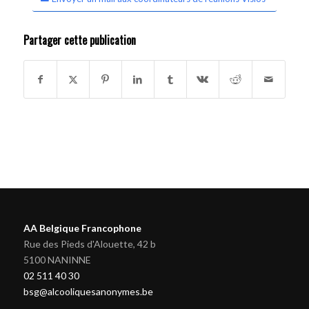
Partager cette publication
AA Belgique Francophone
Rue des Pieds d'Alouette, 42 b
5100 NANINNE
02 511 40 30
bsg@alcooliquesanonymes.be