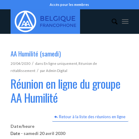
Accès pour les membres
AA Humilité (samedi)
/
20/04/2030
dans
En ligne uniquement
,
Réunion de
/
rétablissement
par
Admin Digital
Réunion en ligne du groupe
AA Humilité
Retour à la liste des réunions en ligne
Date/heure
Date -
samedi 20 avril 2030