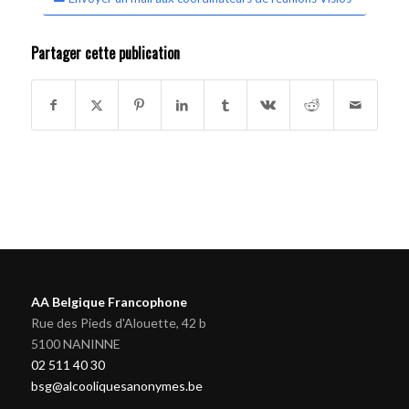
Partager cette publication
AA Belgique Francophone
Rue des Pieds d'Alouette, 42 b
5100 NANINNE
02 511 40 30
bsg@alcooliquesanonymes.be