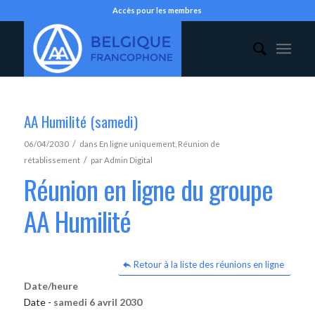
Accès pour les membres
AA Humilité (samedi)
/
06/04/2030
dans
En ligne uniquement
,
Réunion de
/
rétablissement
par
Admin Digital
Réunion en ligne du groupe
AA Humilité
Retour à la liste des réunions en ligne
Date/heure
Date -
samedi 6 avril 2030