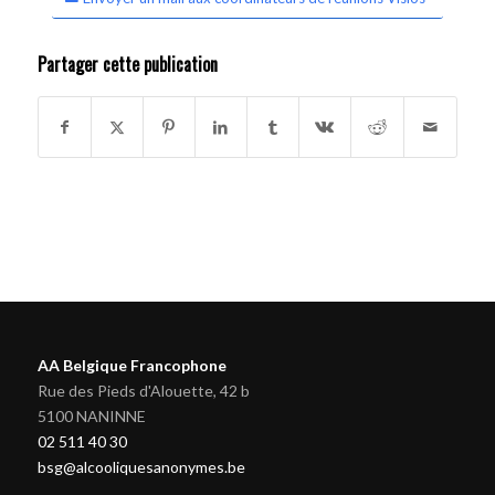
Partager cette publication
AA Belgique Francophone
Rue des Pieds d'Alouette, 42 b
5100 NANINNE
02 511 40 30
bsg@alcooliquesanonymes.be