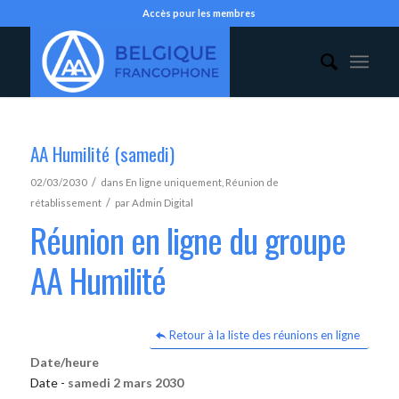
Accès pour les membres
AA Humilité (samedi)
/
02/03/2030
dans
En ligne uniquement
,
Réunion de
/
rétablissement
par
Admin Digital
Réunion en ligne du groupe
AA Humilité
Retour à la liste des réunions en ligne
Date/heure
Date -
samedi 2 mars 2030